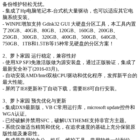
备份维护轻松无忧。
- 集成了Hp电脑笔记本-台式机大量驱动，也可以适应其它电
脑系统安装。
- WINPE增加支持 Gdisk32 GUI 大硬盘分区工具，本工具内置
了20GB、40GB、80GB、120GB、160GB、200GB、
250GB、300GB、320GB、400GB、500GB、640GB、
750GB、1TB和1.5TB等15种常见硬盘的分区方案！
2、萝卜家园 运行稳定，兼容性好
- 使用XP SP3免激活版做为源安装盘，通过正版验证，集成了
最新安全补丁(2016-03月)。
- 自动安装AMD/Intel双核CPU驱动和优化程序，发挥新平台的
最大性能。
- 屏闭了IE8更新补丁自动下载，需要IE8可自行安装。
3、萝卜家园 预先优化与更新
- 集成DX9最新版，VB C常用运行库，microsoft update控件和
WGA认证。
- 已经破解并禁用SFC，破解UXTHEME支持非官方主题。
- 系统仅做适当精简和优化，在追求速度的基础上充分保留原
版性能及兼容性。