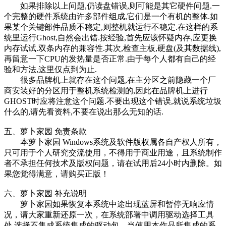
如果排除以上问题,仍读盘错误,则可能是其它硬件问题.一
个完整的硬件系统由许多部件组成,它们是一个有机的整体.如
果某个关键部件品质不稳定,则整机就运行不稳定.在这样的系
统里运行Ghost,自然会出错.按经验,首先应该怀疑内存,应更换
内存试试.双条内存的兼容性.其次,检查主板,硬盘(及其数据线),
再留意一下CPU的发热量是否正常.由于每个人都有自己的经
验和方法,这里仅点到为止.
很多品牌机上就存在这个问题,在主分区之前隐藏一个厂
商安装好的分区用于整机系统检测的,因此在品牌机上进行
GHOST时应将注意这个问题.不要出现这个错误,就说系统垃圾
什么的,请先看资料,不要在说出那么无知的话.
五、萝卜家园 免责条款
本萝卜家园 Windows系统及软件版权属各自产权人所有，
只可用于个人研究交流使用，不得用于商业用途，且系统制作
者不承担任何技术及版权问题，请在试用后24小时内删除。如
果您觉得满意，请购买正版！
六、萝卜家园 补充说明
萝卜家园如果恢复本系统中途出现蓝屏和暂停无响应情
况，请大家重新还原一次，在系统部署中调用驱动选择工具
处,选择不集成系统集成的驱动包，当使用本作品所集成的系