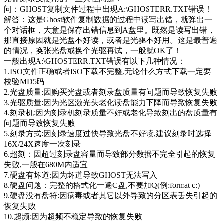
问：GHOST复制文件过程中出现A:\GHOSTERR.TXT错误！
解答：这是Ghost软件复制数据的过程中读写出错，就弹出一
个对话框，大意是保存出错信息到A盘里。既然是读写出错，
那直接原因就是光盘不好读，或者是光驱不好用。这是最普遍
的情况，换张光盘或换个光驱再试，一般就OK了！
一般出现A:\GHOSTERR.TXT错误有以下几种情况：
1.ISO文件正确或者ISO下载不完整,无论什么方式下载一定要
校验MD5码
2.光盘质量:因购买光盘或者刻录盘质量有问题而导致恢复失败
3.光驱质量:因为光区激光头老化读盘能力下降而导致恢复失败
4.刻录机:因为刻录机刻录质量不好或老化导致刻出的盘质量有
问题而导致恢复失败
5.刻录方式:因刻录速度过快导致光盘不好读,建议刻录时选择
16X/24X速度一次刻录
6.超刻：因超过刻录盘容量而导致部分数据不完全引起的恢复
失败,一般在680M内适宜
7.硬盘有坏道:因为坏道导致GHOST无法写入
8.硬盘问题：完整的格式化一遍C盘,不要加Q(例:format c:)
9.硬盘没有盘符:因病毒或者其它以外导致的分区表丢失引起的
恢复失败
10.超频:因为超频不稳定导致的恢复失败