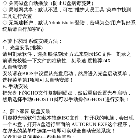
◇ 关闭磁盘自动播放（防止U盘病毒蔓延）
◇ 局域网共享：默认不通，可在“维护人员工具”菜单中找到
工具进行设置
◇ 无新建帐户，默认Administrator登陆，密码为空(用户装好系
统后请自行加密码)
本萝卜家园 系统安装方法：
1、光盘安装(推荐)
请用刻录软件，选择 映像刻录 方式来刻录ISO文件，刻录之
前请先校验一下文件的准确性，刻录速 度推荐24X
A.自动安装
安装请在BIOS中设置从光盘启动，然后进入光盘启动菜单，
选择菜单第1项就可以自动安装！
B. 手动安装
把光盘下的GHO文件复制到硬盘，然后重启设置光盘启动，
然后选择手动GHOST11就可以手动操作GHOST进行安装！
2、萝卜家园 硬盘安装
用虚拟光驱软件加载本镜像ISO文件，打开我的电脑，会出现
一个A:盘，打开A盘运行里面的 AUTORUN.EXE这个程序，
在弹出的菜单中选第一项即可实现全自动安装系统！
光盘刻录及使用的一些共性问题：