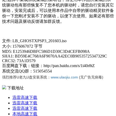
统驱动包有那些恢复不了您本机的驱动时，请您自行安装其它
驱动，安装完成后，可以使用本作品中自带的驱动精灵软件备
份一下您刚才安装不了的驱动，以便下次使用。如果还有那些
技术问题及驱动反馈请加群反馈。
文件: LB_GHOSTXPSP3_201603.iso
大小: 1576067072 字节
MD5: E1253946DBFC586D1D30C3D4CEFB098A
SHA1: BD59E4C768A6F9070AA42EC0B90535725347329C
CRC32: 73A1D579
百度网盘下载：链接：http://pan.baidu.com/s/1i40r8tZ
系统交流QQ群：515054554
强烈推荐U老九U盘安装系统：
www.ulaojiu.com
(无广告无病毒)
下载地址
迅雷高速下载
迅雷高速下载
迅雷高速下载
本地高速下载