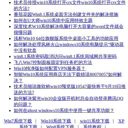
技术员传授win10系统打开crx文件win10系统打开crx文件
的方法?
番茄花园Win8.1系统桌面无法创建文件夹的解决措施
如何在U大师win10系统中应用特效主题
深度技术W10系统解决电脑打开大容量的word文件就会
很慢问题
浅析Win10 64位旗舰版系统中桌面小工具的功能应用
如何解决处理风林火山windows10系统电脑提示“驱动器
中没有软盘
win8.1系统密码取消访问win8.1系统局域网共享密码
飞八Win7控制面板固定到任务栏的方法
Win10纯净版如何配置VPN服务器？
智能Win10系统应用商店无法下载错误80070057如何解
决？
技术员细说微软称win10预览版10547最快将于9月19日推
送的方法?
如何解决紫光win10企业版开机时总会自动登录腾讯QQ
的问题？
如何在ghost windows10系统中使用一键共享功能？
Win7系统下载
|
Win10系统下载
|
win11系统下载
|
XP
系统下载
|
Win8系统下载
|
系统教程
|