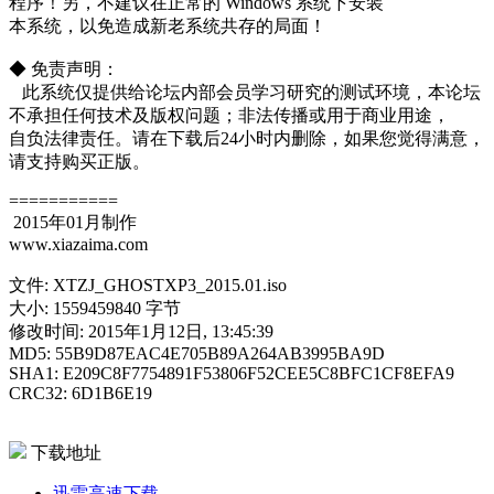
程序！另，不建议在正常的 Windows 系统下安装
本系统，以免造成新老系统共存的局面！
◆ 免责声明：
此系统仅提供给论坛内部会员学习研究的测试环境，本论坛
不承担任何技术及版权问题；非法传播或用于商业用途，
自负法律责任。请在下载后24小时内删除，如果您觉得满意，
请支持购买正版。
===========
2015年01月制作
www.xiazaima.com
文件: XTZJ_GHOSTXP3_2015.01.iso
大小: 1559459840 字节
修改时间: 2015年1月12日, 13:45:39
MD5: 55B9D87EAC4E705B89A264AB3995BA9D
SHA1: E209C8F7754891F53806F52CEE5C8BFC1CF8EFA9
CRC32: 6D1B6E19
下载地址
迅雷高速下载