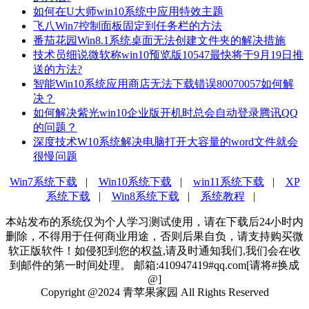
如何在U大师win10系统中应用特效主题
飞八Win7控制面板固定到任务栏的方法
番茄花园Win8.1系统桌面无法创建文件夹的解决措施
技术员细说微软称win10预览版10547最快将于9月19日推
送的方法?
智能Win10系统应用商店无法下载错误80070057如何解
决？
如何解决紫光win10企业版开机时总会自动登录腾讯QQ
的问题？
深度技术W10系统解决电脑打开大容量的word文件就会
很慢问题
Win7系统下载
|
Win10系统下载
|
win11系统下载
|
XP
系统下载
|
Win8系统下载
|
系统教程
|
本站发布的系统仅为个人学习测试使用，请在下载后24小时内
删除，不得用于任何商业用途，否则后果自负，请支持购买微
软正版软件！如侵犯到您的权益,请及时通知我们,我们会在收
到邮件的第一时间处理。 邮箱:410947419#qq.com[请将#换成
@]
Copyright @2024 青苹果家园 All Rights Reserved