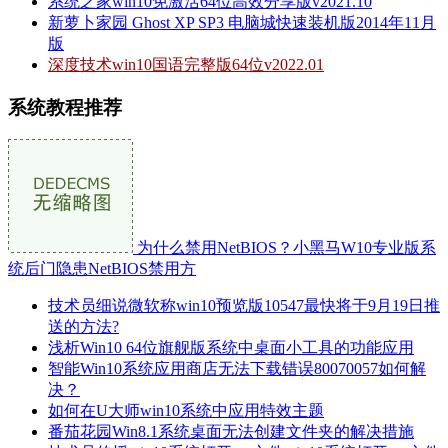
系统之家win10免激活64位高效分享版v2021.10
新萝卜家园 Ghost XP SP3 电脑城快速装机版2014年11月
版
深度技术win10国语完整版64位v2022.01
系统教程推荐
为什么禁用NetBIOS？小黑马W10专业版系
统后门隐患NetBIOS禁用方
技术员细说微软称win10预览版10547最快将于9月19日推
送的方法?
浅析Win10 64位旗舰版系统中桌面小工具的功能应用
智能Win10系统应用商店无法下载错误80070057如何解
决？
如何在U大师win10系统中应用特效主题
番茄花园Win8.1系统桌面无法创建文件夹的解决措施