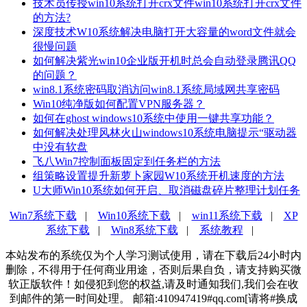
技术员传授win10系统打开crx文件win10系统打开crx文件
的方法?
深度技术W10系统解决电脑打开大容量的word文件就会
很慢问题
如何解决紫光win10企业版开机时总会自动登录腾讯QQ
的问题？
win8.1系统密码取消访问win8.1系统局域网共享密码
Win10纯净版如何配置VPN服务器？
如何在ghost windows10系统中使用一键共享功能？
如何解决处理风林火山windows10系统电脑提示“驱动器
中没有软盘
飞八Win7控制面板固定到任务栏的方法
组策略设置提升新萝卜家园W10系统开机速度的方法
U大师Win10系统如何开启、取消磁盘碎片整理计划任务
Win7系统下载
|
Win10系统下载
|
win11系统下载
|
XP
系统下载
|
Win8系统下载
|
系统教程
|
本站发布的系统仅为个人学习测试使用，请在下载后24小时内
删除，不得用于任何商业用途，否则后果自负，请支持购买微
软正版软件！如侵犯到您的权益,请及时通知我们,我们会在收
到邮件的第一时间处理。 邮箱:410947419#qq.com[请将#换成