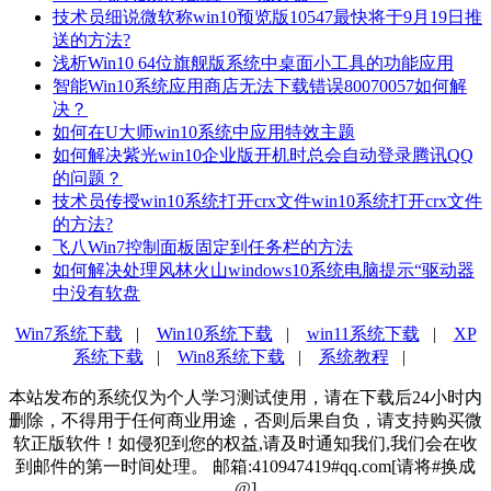
技术员细说微软称win10预览版10547最快将于9月19日推
送的方法?
浅析Win10 64位旗舰版系统中桌面小工具的功能应用
智能Win10系统应用商店无法下载错误80070057如何解
决？
如何在U大师win10系统中应用特效主题
如何解决紫光win10企业版开机时总会自动登录腾讯QQ
的问题？
技术员传授win10系统打开crx文件win10系统打开crx文件
的方法?
飞八Win7控制面板固定到任务栏的方法
如何解决处理风林火山windows10系统电脑提示“驱动器
中没有软盘
Win7系统下载
|
Win10系统下载
|
win11系统下载
|
XP
系统下载
|
Win8系统下载
|
系统教程
|
本站发布的系统仅为个人学习测试使用，请在下载后24小时内
删除，不得用于任何商业用途，否则后果自负，请支持购买微
软正版软件！如侵犯到您的权益,请及时通知我们,我们会在收
到邮件的第一时间处理。 邮箱:410947419#qq.com[请将#换成
@]