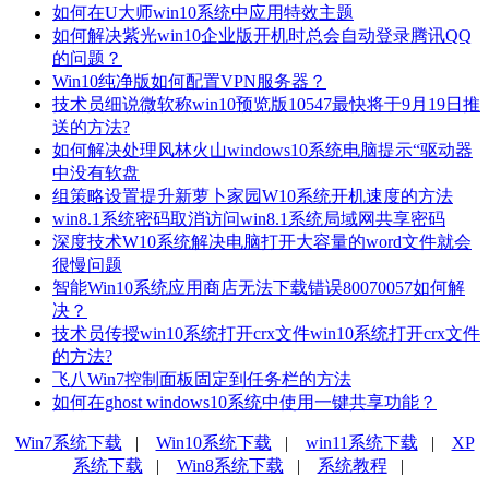
如何在U大师win10系统中应用特效主题
如何解决紫光win10企业版开机时总会自动登录腾讯QQ
的问题？
Win10纯净版如何配置VPN服务器？
技术员细说微软称win10预览版10547最快将于9月19日推
送的方法?
如何解决处理风林火山windows10系统电脑提示“驱动器
中没有软盘
组策略设置提升新萝卜家园W10系统开机速度的方法
win8.1系统密码取消访问win8.1系统局域网共享密码
深度技术W10系统解决电脑打开大容量的word文件就会
很慢问题
智能Win10系统应用商店无法下载错误80070057如何解
决？
技术员传授win10系统打开crx文件win10系统打开crx文件
的方法?
飞八Win7控制面板固定到任务栏的方法
如何在ghost windows10系统中使用一键共享功能？
Win7系统下载
|
Win10系统下载
|
win11系统下载
|
XP
系统下载
|
Win8系统下载
|
系统教程
|