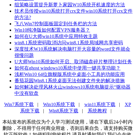
组策略设置提升新萝卜家园W10系统开机速度的方法
技术员传授win10系统打开crx文件win10系统打开crx文件
的方法?
飞八Win7控制面板固定到任务栏的方法
Win10纯净版如何配置VPN服务器？
如何在U大师win10系统中应用特效主题
win8.1系统密码取消访问win8.1系统局域网共享密码
深度技术W10系统解决电脑打开大容量的word文件就会
很慢问题
U大师Win10系统如何开启、取消磁盘碎片整理计划任务
如何在ghost windows10系统中使用一键共享功能？
浅析Win10 64位旗舰版系统中桌面小工具的功能应用
番茄花园Win8.1系统桌面无法创建文件夹的解决措施
如何解决处理风林火山windows10系统电脑提示“驱动器
中没有软盘
Win7系统下载
|
Win10系统下载
|
win11系统下载
|
XP
系统下载
|
Win8系统下载
|
系统教程
|
本站发布的系统仅为个人学习测试使用，请在下载后24小时内
删除，不得用于任何商业用途，否则后果自负，请支持购买微
软正版软件！如侵犯到您的权益,请及时通知我们,我们会在收