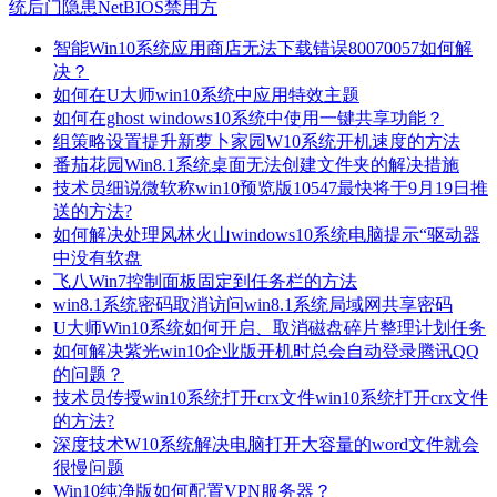
统后门隐患NetBIOS禁用方
智能Win10系统应用商店无法下载错误80070057如何解
决？
如何在U大师win10系统中应用特效主题
如何在ghost windows10系统中使用一键共享功能？
组策略设置提升新萝卜家园W10系统开机速度的方法
番茄花园Win8.1系统桌面无法创建文件夹的解决措施
技术员细说微软称win10预览版10547最快将于9月19日推
送的方法?
如何解决处理风林火山windows10系统电脑提示“驱动器
中没有软盘
飞八Win7控制面板固定到任务栏的方法
win8.1系统密码取消访问win8.1系统局域网共享密码
U大师Win10系统如何开启、取消磁盘碎片整理计划任务
如何解决紫光win10企业版开机时总会自动登录腾讯QQ
的问题？
技术员传授win10系统打开crx文件win10系统打开crx文件
的方法?
深度技术W10系统解决电脑打开大容量的word文件就会
很慢问题
Win10纯净版如何配置VPN服务器？