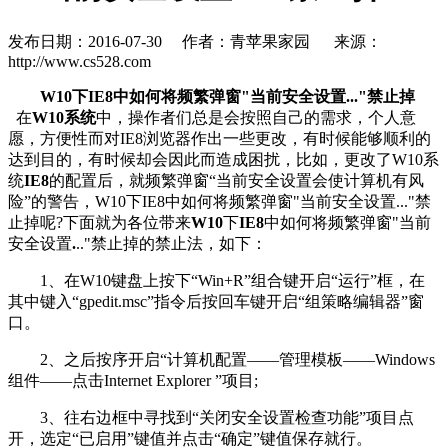
发布日期：2016-07-30
作者：青苹果家园
来源：
http://www.cs528.com
W10下IE8中如何将频繁弹窗"当前安全设置..."禁止掉
在
W10系统
中，操作者们总是会按照自己的需求，个人意
愿，方便性而对IE8浏览器作出一些更改，有时候能够顺利的
达到目的，有时候却会因此而造成困扰，比如，更改了W10系
统
IE8
的配置后，就频繁弹窗“当前安全设置会使计算机有风
险”的警告，W10下IE8中如何将频繁弹窗"当前安全设置..."禁
止掉呢?下面就为各位带来
W10
下
IE8
中如何将频繁弹窗"当前
安全设置
.
.."禁止掉的禁止法，如下：
1、在W10键盘上按下“Win+R”组合键开启“运行”框，在
其中键入“gpedit.msc”指令后按回车键开启“组策略编辑器”窗
口。
2、之后按序开启“计算机配置——管理模板——Windows
组件——点击Internet Explorer ”项目;
3、往右边框中寻找到“关闭安全设置检查功能”项目点
开，选定“已启用”键值并点击“确定”键值保存就行。