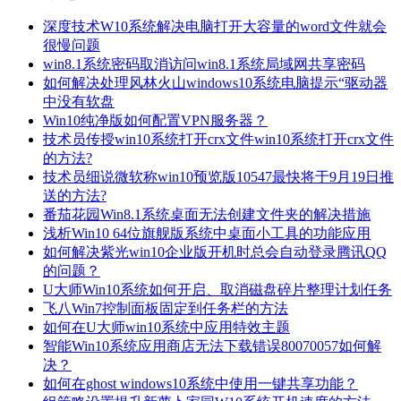
深度技术W10系统解决电脑打开大容量的word文件就会
很慢问题
win8.1系统密码取消访问win8.1系统局域网共享密码
如何解决处理风林火山windows10系统电脑提示“驱动器
中没有软盘
Win10纯净版如何配置VPN服务器？
技术员传授win10系统打开crx文件win10系统打开crx文件
的方法?
技术员细说微软称win10预览版10547最快将于9月19日推
送的方法?
番茄花园Win8.1系统桌面无法创建文件夹的解决措施
浅析Win10 64位旗舰版系统中桌面小工具的功能应用
如何解决紫光win10企业版开机时总会自动登录腾讯QQ
的问题？
U大师Win10系统如何开启、取消磁盘碎片整理计划任务
飞八Win7控制面板固定到任务栏的方法
如何在U大师win10系统中应用特效主题
智能Win10系统应用商店无法下载错误80070057如何解
决？
如何在ghost windows10系统中使用一键共享功能？