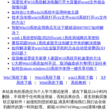
深度技术W10系统解决电脑打开大容量的word文件就会
很慢问题
如何在U大师win10系统中应用特效主题
技术员传授win10系统打开crx文件win10系统打开crx文件
的方法?
智能Win10系统应用商店无法下载错误80070057如何解
决？
win8.1系统密码取消访问win8.1系统局域网共享密码
番茄花园Win8.1系统桌面无法创建文件夹的解决措施
如何解决紫光win10企业版开机时总会自动登录腾讯QQ
的问题？
组策略设置提升新萝卜家园W10系统开机速度的方法
U大师Win10系统如何开启、取消磁盘碎片整理计划任务
如何在ghost windows10系统中使用一键共享功能？
Win7系统下载
|
Win10系统下载
|
win11系统下载
|
XP
系统下载
|
Win8系统下载
|
系统教程
|
本站发布的系统仅为个人学习测试使用，请在下载后24小时内
删除，不得用于任何商业用途，否则后果自负，请支持购买微
软正版软件！如侵犯到您的权益,请及时通知我们,我们会在收
到邮件的第一时间处理。 邮箱:410947419#qq.com[请将#换成