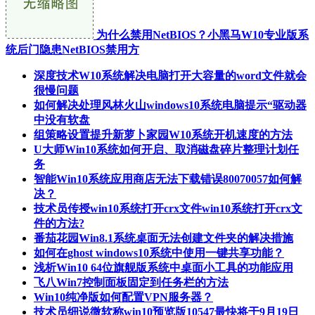
为什么禁用NetBIOS？小黑马W10专业版系
统后门隐患NetBIOS禁用方
深度技术W10系统解决电脑打开大容量的word文件就会
很慢问题
如何解决处理风林火山windows10系统电脑提示“驱动器
中没有软盘
组策略设置提升新萝卜家园W10系统开机速度的方法
U大师Win10系统如何开启、取消磁盘碎片整理计划任
务
智能Win10系统应用商店无法下载错误80070057如何解
决？
技术员传授win10系统打开crx文件win10系统打开crx文
件的方法?
番茄花园Win8.1系统桌面无法创建文件夹的解决措施
如何在ghost windows10系统中使用一键共享功能？
浅析Win10 64位旗舰版系统中桌面小工具的功能应用
飞八Win7控制面板固定到任务栏的方法
Win10纯净版如何配置VPN服务器？
技术员细说微软称win10预览版10547最快将于9月19日