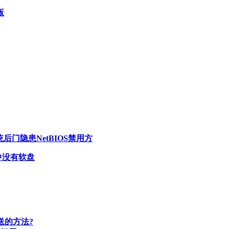
版
后门隐患NetBIOS禁用方
中没有软盘
推送的方法?