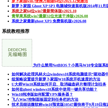
萝卜家园win7便携万能版64位v2021.12免激活
新萝卜家园 Ghost XP SP3 电脑城快速装机版2014年11月
系统之家64位win7最新简体版v2021.10
青苹果系统win7最新32位光速干净版v2026.08
系统之家最新ghost XP3 免费装机版v2026.08
系统教程推荐
为什么禁用NetBIOS？小黑马W10专业版系统
如何解决处理风林火山windows10系统电脑提示“驱动器
组策略设置提升新萝卜家园W10系统开机速度的方法
U大师Win10系统如何开启、取消磁盘碎片整理计划任务
如何在ghost windows10系统中使用一键共享功能？
Win10纯净版如何配置VPN服务器？
飞八Win7控制面板固定到任务栏的方法
技术员细说微软称win10预览版10547最快将于9月19日