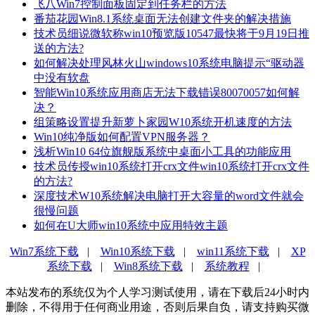
飞八Win7控制面板固定到任务栏的方法
番茄花园Win8.1系统桌面无法创建文件夹的解决措施
技术员细说微软称win10预览版10547最快将于9月19日推
送的方法?
如何解决处理风林火山windows10系统电脑提示“驱动器
中没有软盘
智能Win10系统应用商店无法下载错误80070057如何解
决？
组策略设置提升新萝卜家园W10系统开机速度的方法
Win10纯净版如何配置VPN服务器？
浅析Win10 64位旗舰版系统中桌面小工具的功能应用
技术员传授win10系统打开crx文件win10系统打开crx文件
的方法?
深度技术W10系统解决电脑打开大容量的word文件就会
很慢问题
如何在U大师win10系统中应用特效主题
Win7系统下载
|
Win10系统下载
|
win11系统下载
|
XP
系统下载
|
Win8系统下载
|
系统教程
|
本站发布的系统仅为个人学习测试使用，请在下载后24小时内
删除，不得用于任何商业用途，否则后果自负，请支持购买微