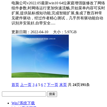
电脑公司v2022.05最新win10 64位家庭增强版修改了网络
组件参数,时网络运行更加快速流畅,开始菜单内容可实时
扩展,提供鼠标感知功能,完成智能扩展,集成了数百种常
见硬件驱动，经过作者精心测试，几乎所有驱动能自动
识别并安装好,自带安全.....
更新日期：2022-04-10
大小：5.97GB
首页
上一页
3
4
5
6
7
下一页
末页
共
24
页
191
条
Win7系统下载