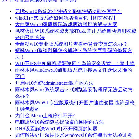
无忧win10系统怎么注销？系统注销功能在哪里？
win8.1正式版系统如何新增语言包【图文教程】
大白菜Win10家庭版玩游戏两边黑屏的解决方案
风林火山W10系统收藏夹放在u盘并让系统自动调用收藏
夹内容的方法
全自动w10专业版系统图片查看器背景变黄怎么办？
蜻蜓Win10系统乱码怎么解决？系统文字乱码的修复方
法！
W10下IE8中如何将频繁弹窗＂当前安全设置...＂禁止掉
雨林木风windows10旗舰版系统中搜索文件既快又准的
窍门
开启w10系统administrator账户的方法
雨林木风win7系统双击ie10浏览器安装程序无法启动怎
么办？
雨林木风Win8.1专业版系统打开图片速度变慢 也许是校
正颜色惹的
为什么 Metro上程序打不开?
电脑店W10系统随意摆放桌面图标的方法
DNS设置解决Win10打不开网页的问题
如何解决处理深度技术windows10系统弹出无法验证发